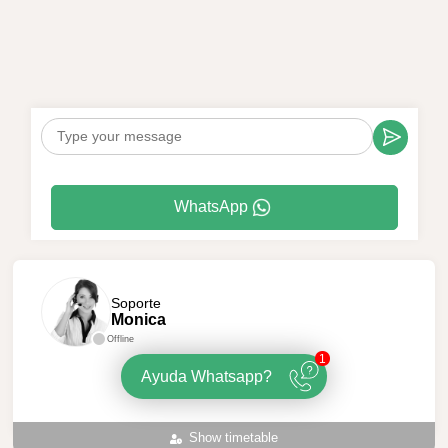
WhatsApp
Soporte
Monica
Offline
1
Ayuda Whatsapp?
Show timetable